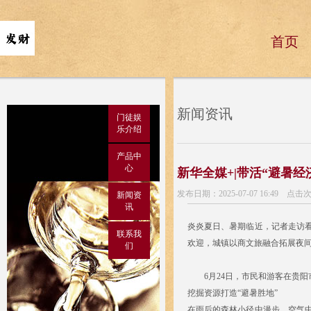
首页
新闻资讯
门徒娱
乐介绍
产品中
心
新华全媒+|带活“避暑经
发布日期：2025-07-07 16:49 点击
新闻资
讯
炎炎夏日、暑期临近，记者走访
联系我
欢迎，城镇以商文旅融合拓展夜间
们
6月24日，市民和游客在贵阳
挖掘资源打造“避暑胜地”
在雨后的森林小径中漫步，空气