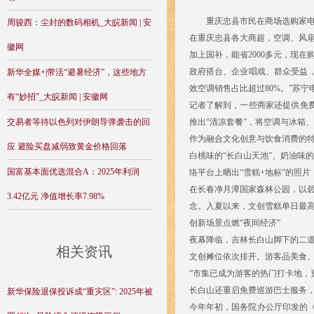
重庆忠县市民在商场选购家电。
周骏西：尘封的数码相机_大皖新闻 | 安
在重庆忠县各大商超，空调、风
徽网
加上国补，能省2000多元，现
政府搭台、企业唱戏、群众受益
新华全媒+|带活“避暑经济”，这些地方
效空调销售占比超过80%。”苏
有“妙招”_大皖新闻 | 安徽网
记者了解到，一些商家还提供免
交易者等待以色列对伊朗导弹袭击的回
推出“清凉套餐”，将空调与冰箱
作为融合文化创意与饮食消费的特
应 避险买盘减弱致黄金价格回落
白桃味的“长白山天池”、奶油味
国富基本面优选混合A：2025年利润
络平台上晒出“雪糕+地标”的照
在长春净月潭国家森林公园，以
3.42亿元 净值增长率7.98%
念。入夏以来，文创雪糕单日最高
创新场景点燃“夜间经济”
夜幕降临，吉林长白山脚下的二道
相关资讯
文创摊位依次排开。游客品美食
“市集已成为游客的热门打卡地，
长白山还重启免费巡游巴士服务
新华保险退保投诉成“重灾区”: 2025年被
今年年初，国务院办公厅印发的