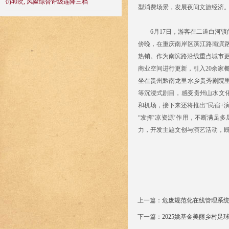
罚40次, 风险综合评级连降三档
型消费场景，发展夜间文旅经济
6月17日，游客在二道白河镇
傍晚，在重庆南岸区滨江路南滨
热销。作为南滨路沿线重点城市更新
商业空间进行更新，引入20余家
坐在贵州黔南龙里水乡贵秀剧院
等沉浸式剧目，感受贵州山水文
和机场，接下来还将推出“民宿+演
“发挥‘凉资源’作用，不断满足
力，开发主题文创与演艺活动，
上一篇：
危废规范化在线管理系
下一篇：
2025姚基金美丽乡村