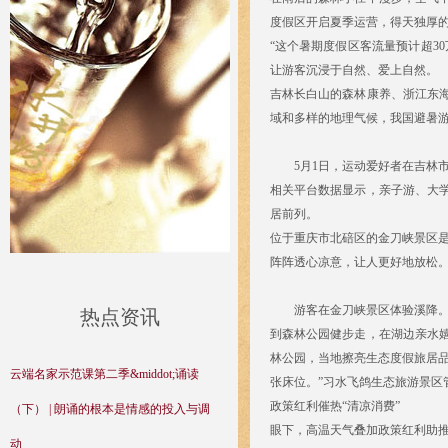
度假区开启夏季运营，得天独厚的
“这个暑期度假区客流量预计超3
让游客沉浸于自然、爱上自然。
吉林长白山的森林康养、浙江东
域和多样的地理气候，我国避暑
5月1日，运动爱好者在吉林市
相关平台数据显示，亲子游、大
居前列。
位于重庆市北碚区的金刀峡景区是
阵阵透心凉意，让人更好地放松。
游客在金刀峡景区体验溪降。（
热点资讯
到森林公园健步走，在湖边亲水
林公园，当地擦亮生态度假旅居品牌
云端名家示范课第二季&middot;诵读
张床位。”习水飞鸽生态旅游景区
政策红利催热“清凉消费”
（下） | 朗诵的根本是情感的投入与调
眼下，高温天气叠加政策红利助推
动